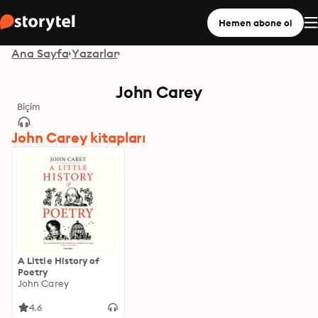
Hemen abone ol
Ana Sayfa
Yazarlar
John Carey
Biçim
John Carey kitapları
A Little History of
Poetry
John Carey
4.6