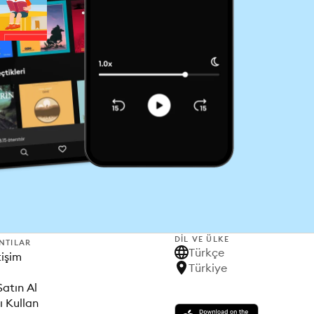
DIL VE ÜLKE
NTILAR
Türkçe
tişim
Türkiye
Satın Al
ı Kullan