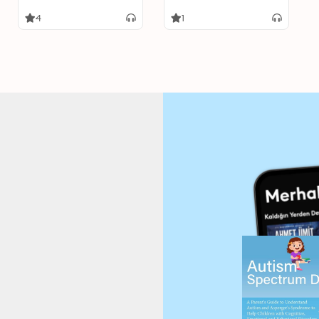
to Understand and
People, Avoid Hidden
Assist People Suffering
Manipulation and
4
1
from ADD, ADHD, ODD
Cultivate Healthy
or other Spectrum
Relationship
Disorders