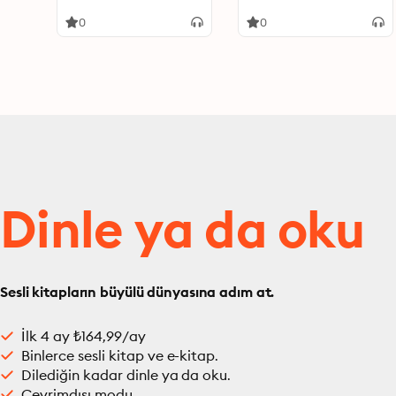
and Asperger's
Therapy to Heal
Syndrome to Help
Anxiety, Panic Disorder
0
0
Children with Cognitive,
and Social Phobia
Emotional and
Behavioral Disorders
Dinle ya da oku
Sesli kitapların büyülü dünyasına adım at.
İlk 4 ay ₺164,99/ay
Binlerce sesli kitap ve e-kitap.
Dilediğin kadar dinle ya da oku.
Çevrimdışı modu.