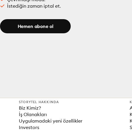
İstediğin zaman iptal et.
Hemen abone ol
STORYTEL HAKKINDA
K
Biz Kimiz?
İş Olanakları
K
Uygulamadaki yeni özellikler
K
Investors
S