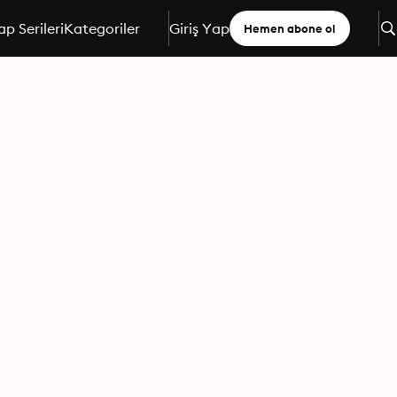
ap Serileri
Kategoriler
Giriş Yap
Hemen abone ol