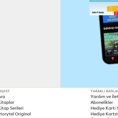
EŞFET
YARARLI BAĞLA
Ara
Yardım ve İle
itaplar
Abonelikler
itap Serileri
Hediye Kartı 
torytel Original
Hediye Kartın