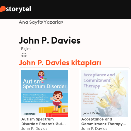
Ana Sayfa
Yazarlar
John P. Davies
Biçim
John P. Davies kitapları
Autism Spectrum
Acceptance and
Disorder: Parent's Guide
Commitment Therapy:
to Understand Autism
John P. Davies
Mindfulness-Based
John P. Davies