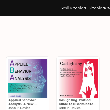
Sesli Kitaplar
E-Kitaplar
Kit
Applied Behavior
Gaslighting: Pratical
Analysis: A New
Guide to Discriminate
Therapeutic Approach
John P. Davies
Emotionally Abusive
John P. Davies