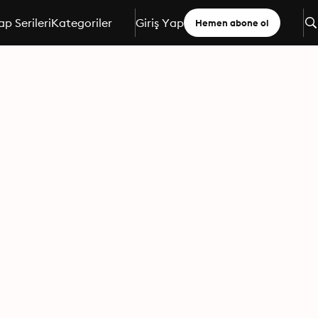
ap Serileri
Kategoriler
Giriş Yap
Hemen abone ol