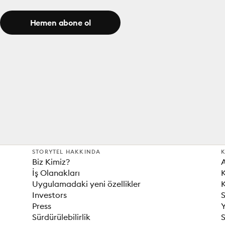
Hemen abone ol
STORYTEL HAKKINDA
K
Biz Kimiz?
İş Olanakları
K
Uygulamadaki yeni özellikler
K
Investors
S
Press
Sürdürülebilirlik
S