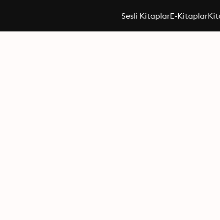
Sesli Kitaplar
E-Kitaplar
Kit