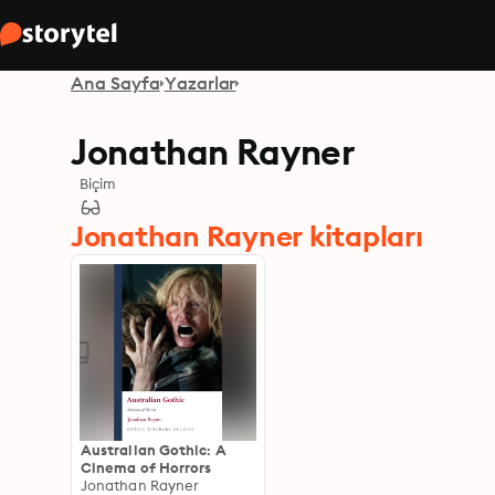
Ana Sayfa
Yazarlar
Jonathan Rayner
Biçim
Jonathan Rayner kitapları
Australian Gothic: A
Cinema of Horrors
Jonathan Rayner