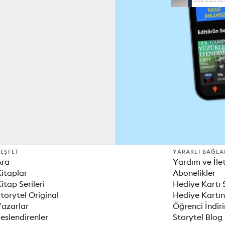
EŞFET
YARARLI BAĞLA
Ara
Yardım ve İle
itaplar
Abonelikler
itap Serileri
Hediye Kartı 
torytel Original
Hediye Kartın
Yazarlar
Öğrenci İndir
eslendirenler
Storytel Blog