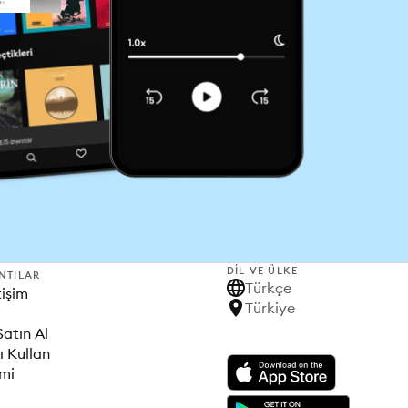
DIL VE ÜLKE
NTILAR
Türkçe
tişim
Türkiye
Satın Al
ı Kullan
imi