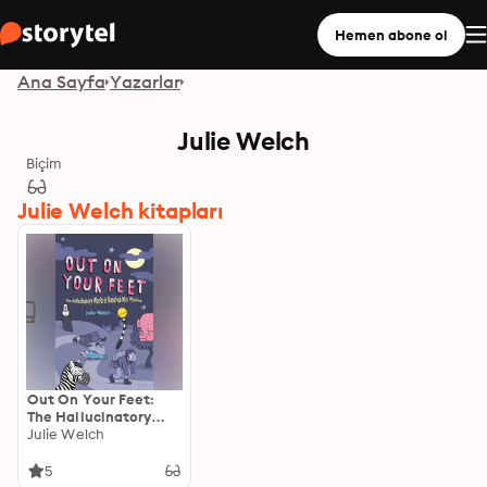
Hemen abone ol
Ana Sayfa
Yazarlar
Julie Welch
Biçim
Julie Welch kitapları
Out On Your Feet:
The Hallucinatory
World of Hundred-
Julie Welch
Mile Walking
5