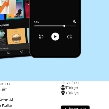
DIL VE ÜLKE
NTILAR
Türkçe
tişim
Türkiye
Satın Al
ı Kullan