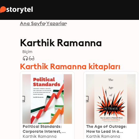
Ana Sayfa
Yazarlar
Karthik Ramanna
Biçim
Karthik Ramanna kitapları
Political Standards:
The Age of Outrage:
Corporate Interest,
How to Lead in a
Ideology, and
Karthik Ramanna
Polarized World
Karthik Ramanna