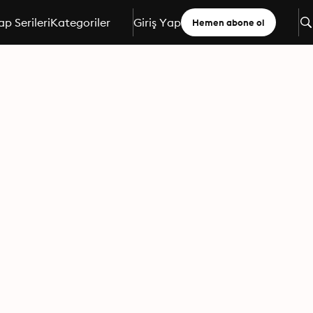
ap Serileri
Kategoriler
Giriş Yap
Hemen abone ol