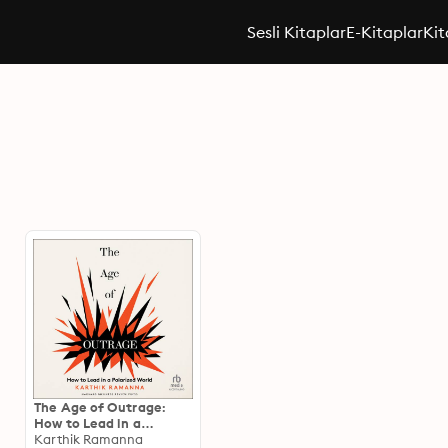
Sesli Kitaplar
E-Kitaplar
Kit
The Age of Outrage:
How to Lead in a
Polarized World
Karthik Ramanna