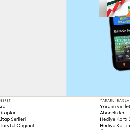
EŞFET
YARARLI BAĞLA
Ara
Yardım ve İle
itaplar
Abonelikler
itap Serileri
Hediye Kartı 
torytel Original
Hediye Kartın