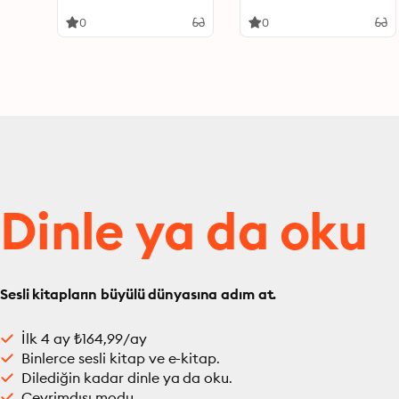
Leadership in the
Shaping of Accounting
0
0
Rules for the Market
Economy
Dinle ya da oku
Sesli kitapların büyülü dünyasına adım at.
İlk 4 ay ₺164,99/ay
Binlerce sesli kitap ve e-kitap.
Dilediğin kadar dinle ya da oku.
Çevrimdışı modu.