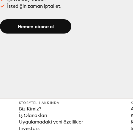
İstediğin zaman iptal et.
Hemen abone ol
STORYTEL HAKKINDA
K
Biz Kimiz?
İş Olanakları
K
Uygulamadaki yeni özellikler
K
Investors
S