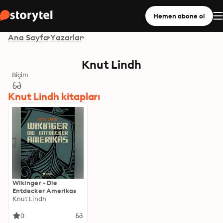
Hemen abone ol
Ana Sayfa
Yazarlar
Knut Lindh
Biçim
Knut Lindh kitapları
Wikinger - Die
Entdecker Amerikas
Knut Lindh
0