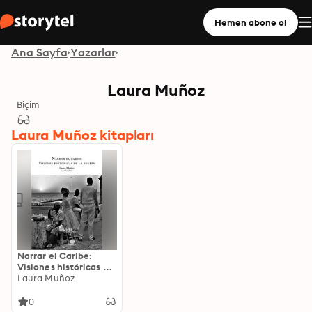
Hemen abone ol
Ana Sayfa
Yazarlar
Laura Muñoz
Biçim
Laura Muñoz kitapları
Narrar el Caribe:
Visiones históricas de
la región
Laura Muñoz
0