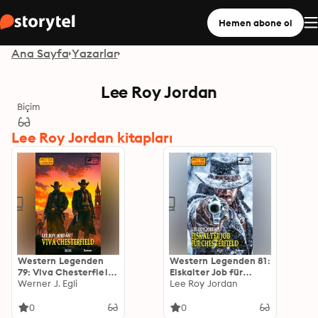
Hemen abone ol
Ana Sayfa
Yazarlar
Lee Roy Jordan
Biçim
Lee Roy Jordan kitapları
Western Legenden
Western Legenden 81:
79: Viva Chesterfield:
Eiskalter Job für
Chesterfield No.02
Werner J. Egli
Chesterfield: T.T.
Lee Roy Jordan
Chesterfield No.03
0
0