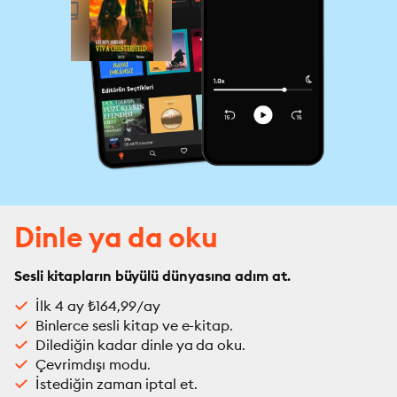
Dinle ya da oku
Sesli kitapların büyülü dünyasına adım at.
İlk 4 ay ₺164,99/ay
Binlerce sesli kitap ve e-kitap.
Dilediğin kadar dinle ya da oku.
Çevrimdışı modu.
İstediğin zaman iptal et.