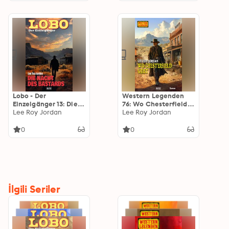
Lobo - Der
Western Legenden
Einzelgänger 13: Die
76: Wo Chesterfield
Nacht des Bastards
Lee Roy Jordan
geht: Chesterfield
Lee Roy Jordan
No.01
0
0
İlgili Seriler