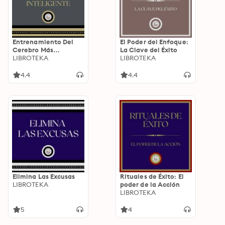
Entrenamiento Del
El Poder del Enfoque:
Cerebro Más
La Clave del Éxito
Inteligente
LIBROTEKA
LIBROTEKA
4.4
4.4
Elimina Las Excusas
Rituales de Éxito: El
LIBROTEKA
poder de la Acción
LIBROTEKA
5
4