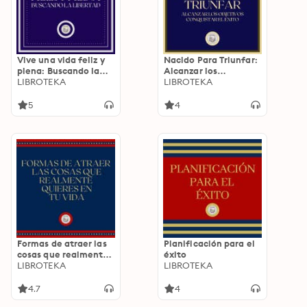
Vive una vida feliz y
Nacido Para Triunfar:
plena: Buscando la
Alcanzar los
Libertad
LIBROTEKA
objetivos, Conquistar
LIBROTEKA
el Éxito.
5
4
Formas de atraer las
Planificación para el
cosas que realmente
éxito
quieres en tu vida
LIBROTEKA
LIBROTEKA
4.7
4