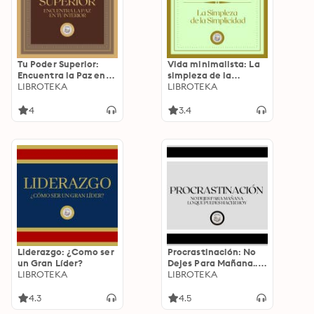
Tu Poder Superior:
Vida minimalista: La
Encuentra la Paz en
simpleza de la
tu Interior
LIBROTEKA
simplícidad.
LIBROTEKA
4
3.4
Liderazgo: ¿Como ser
Procrastinación: No
un Gran Líder?
Dejes Para Mañana...
LIBROTEKA
Lo que Puedes Hacer
LIBROTEKA
hoy
4.3
4.5