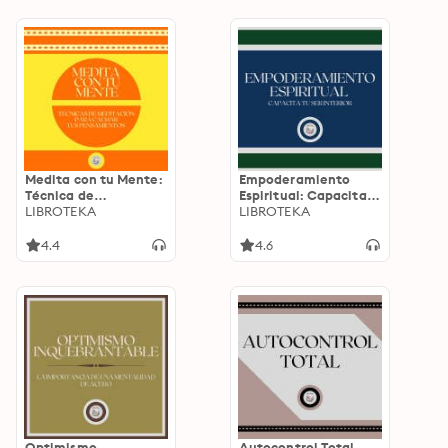
Medita con tu Mente:
Empoderamiento
Técnica de
Espiritual: Capacita
meditación para
LIBROTEKA
tu ser Interior
LIBROTEKA
calmar tus
pensamientos
4.4
4.6
Optimismo
Autocontrol Total