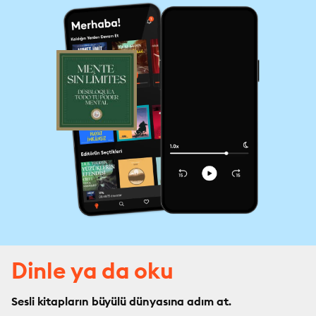
Dinle ya da oku
Sesli kitapların büyülü dünyasına adım at.