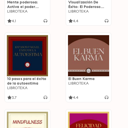
Mente poderosa:
Visualización De
Activa el poder
Éxito: El Poderoso
dentro de ti
LIBROTEKA
Poder De La
LIBROTEKA
Visualización Para
Lograr Los Objetivos
4.1
4.4
10 pasos para el éxito
El Buen Karma
de la autoestima
LIBROTEKA
LIBROTEKA
3.7
4.4