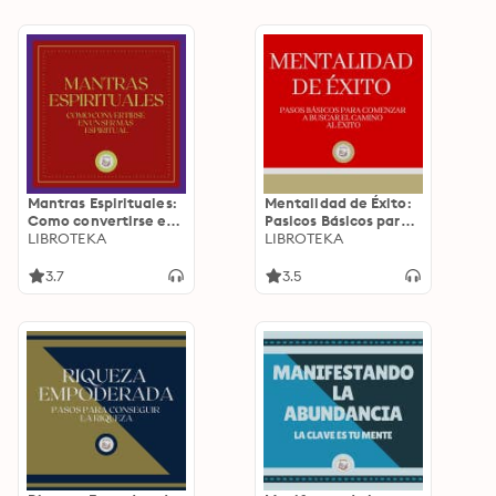
Mantras Espirituales:
Mentalidad de Éxito:
Como convertirse en
Pasicos Básicos para
un ser mas Espiritual
LIBROTEKA
comenzar a buscar el
LIBROTEKA
cámino al Éxito
3.7
3.5