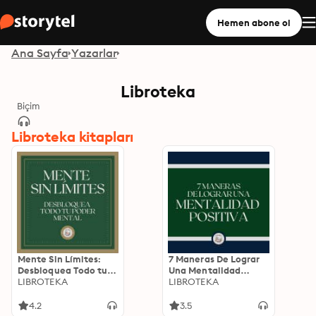
Hemen abone ol
Ana Sayfa
Yazarlar
Libroteka
Biçim
Libroteka kitapları
Mente Sin Límites:
7 Maneras De Lograr
Desbloquea Todo tu
Una Mentalidad
Poder Mental
LIBROTEKA
Positiva
LIBROTEKA
4.2
3.5