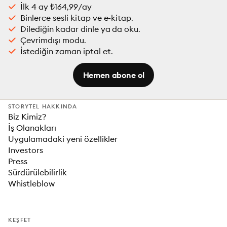
İlk 4 ay ₺164,99/ay
Binlerce sesli kitap ve e-kitap.
Dilediğin kadar dinle ya da oku.
Çevrimdışı modu.
İstediğin zaman iptal et.
Hemen abone ol
STORYTEL HAKKINDA
Biz Kimiz?
İş Olanakları
Uygulamadaki yeni özellikler
Investors
Press
Sürdürülebilirlik
Whistleblow
KEŞFET