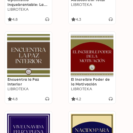
Inquebrantable: La
LIBROTEKA
Importancia de una
LIBROTEKA
Mentalidad de acero
4.8
4.3
Encuentra la Paz
El Increible Poder de
Interior
la Motivación
LIBROTEKA
LIBROTEKA
4.8
4.2