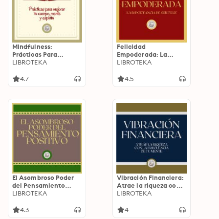
Mindfulness:
Felicidad
Prácticas Para
Empoderada: La
Mejorar Tu Cuerpo,
LIBROTEKA
importancia de ser
LIBROTEKA
Mente Y Espíritu
feliz
4.7
4.5
El Asombroso Poder
Vibración Financiera:
del Pensamiento
Atrae la riqueza con
Positivo
LIBROTEKA
la frecuencia de tu
LIBROTEKA
mente
4.3
4