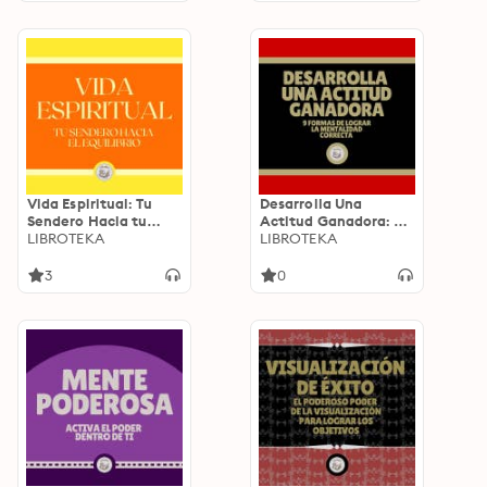
Vida Espiritual: Tu
Desarrolla Una
Sendero Hacia tu
Actitud Ganadora: 9
Equilibrio
LIBROTEKA
Formas De Lograr La
LIBROTEKA
Mentalidad Correcta
3
0