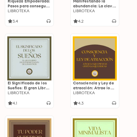
Riqueza Empoderada:
Manifestando la
Pasos para conseguir
abundancia: La clave
la riqueza
LIBROTEKA
es tu mente
LIBROTEKA
3.4
4.2
El Significado de los
Consciencia y Ley de
Sueños: El gran Libro
atracción: Atrae lo
de Interpretaciones
LIBROTEKA
que piensas, obtén lo
LIBROTEKA
de los Sueños!
que deseas
4.1
4.3