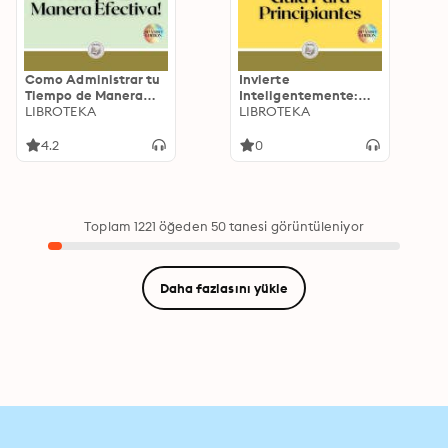
Como Administrar tu
Invierte
Tiempo de Manera
Inteligentemente:
Efectiva!
LIBROTEKA
Guía Para
LIBROTEKA
Principiantes
4.2
0
Toplam 1221 öğeden 50 tanesi görüntüleniyor
Daha fazlasını yükle