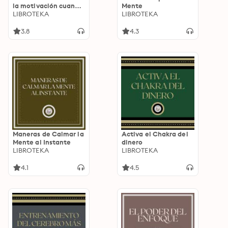
la motivación cuando
Mente
estas deprimido
LIBROTEKA
LIBROTEKA
3.8
4.3
Maneras de Calmar la
Activa el Chakra del
Mente al Instante
dinero
LIBROTEKA
LIBROTEKA
4.1
4.5