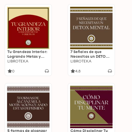
Tu Grandeza Interior:
7 Señales de que
Logrando Metas y
Necesitas un DETOX
Objetivos
LIBROTEKA
MENTAL
LIBROTEKA
0
4.8
5 formas de alcanzar
Cómo Disciplinar Tu