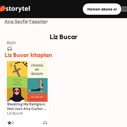
Hemen abone ol
Ana Sayfa
Yazarlar
Liz Bucar
Biçim
Liz Bucar kitapları
Stealing My Religion:
Not Just Any Cultural
Appropriation
Liz Bucar
0