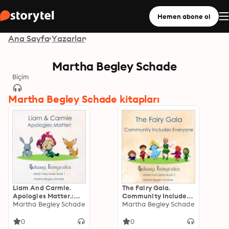
Hemen abone ol
Ana Sayfa
Yazarlar
Martha Begley Schade
Biçim
Martha Begley Schade kitapları
Liam And Carmie.
The Fairy Gala.
Apologies Matter.:
Community Includes
Galway Fairytales -
Martha Begley Schade
Everyone!: Merlin
Martha Begley Schade
Merlin Fairy Series
Fairy Series Book 3
Book 1
0
0