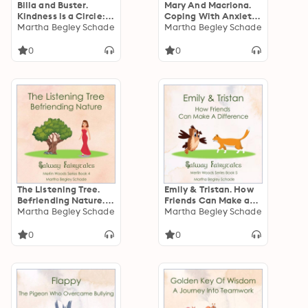
Billa and Buster.
Mary And Macriona.
Kindness is a Circle:
Coping With Anxiety.:
Merlin Woods Series
Martha Begley Schade
Merlin Fairy Series
Martha Begley Schade
Book 2
Book 5
0
0
The Listening Tree.
Emily & Tristan. How
Befriending Nature.:
Friends Can Make a
Merlin Woods Series.
Martha Begley Schade
Difference.: Merlin
Martha Begley Schade
Book 4.
Woods Series Book 5
0
0