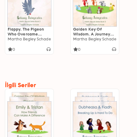
Flappy. The Pigeon
Golden Key Of
Who Overcame
Wisdom. A Journey
Bullying.: Merlin
Martha Begley Schade
Into Teamwork:
Martha Begley Schade
Woods Series Book 1
Merlin Woods Series.
Book 3.
0
0
İlgili Seriler