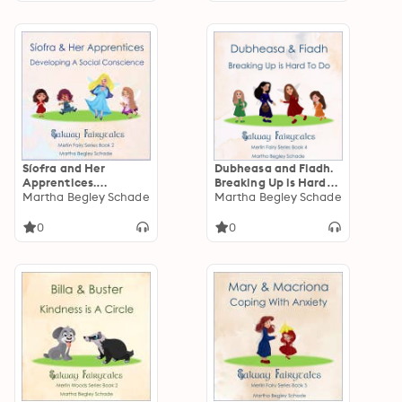
Síofra and Her
Dubheasa and Fiadh.
Apprentices.
Breaking Up is Hard
Developing a Social
Martha Begley Schade
To Do.: Merlin Fairy
Martha Begley Schade
Conscience.: Gaway
Series Book 4
Fairytales - Merlin
0
0
Fairy Series Book 2