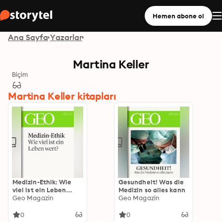
Hemen abone ol
Ana Sayfa
Yazarlar
Martina Keller
Biçim
Martina Keller kitapları
Medizin-Ethik: Wie
Gesundheit! Was die
viel ist ein Leben
Medizin so alles kann
wert?
Geo Magazin
Geo Magazin
0
0