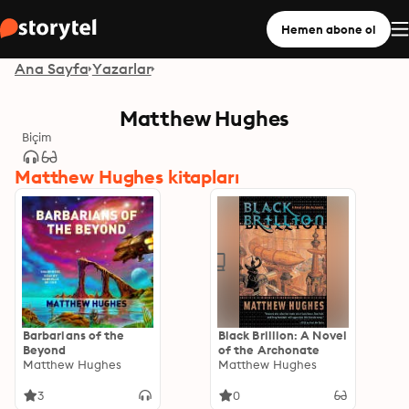
Hemen abone ol
Ana Sayfa
Yazarlar
Matthew Hughes
Biçim
Matthew Hughes kitapları
Barbarians of the
Black Brillion: A Novel
Beyond
of the Archonate
Matthew Hughes
Matthew Hughes
3
0