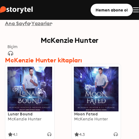
Hemen abone ol
Ana Sayfa
Yazarlar
McKenzie Hunter
Biçim
McKenzie Hunter kitapları
Lunar Bound
Moon Fated
McKenzie Hunter
McKenzie Hunter
4.1
4.3