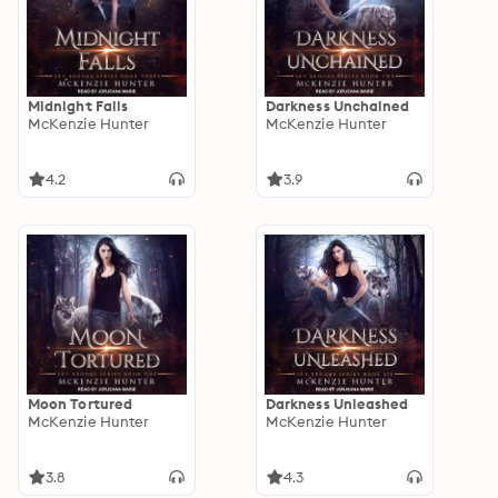
Midnight Falls
Darkness Unchained
McKenzie Hunter
McKenzie Hunter
4.2
3.9
Moon Tortured
Darkness Unleashed
McKenzie Hunter
McKenzie Hunter
3.8
4.3