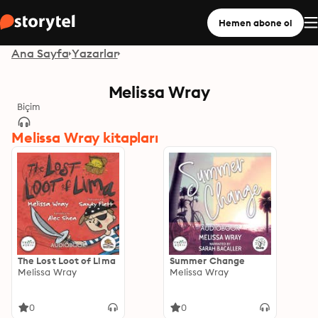
Hemen abone ol
Ana Sayfa
Yazarlar
Melissa Wray
Biçim
Melissa Wray kitapları
The Lost Loot of Lima
Summer Change
Melissa Wray
Melissa Wray
0
0