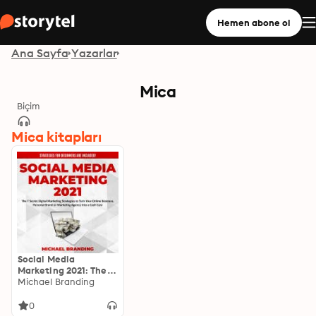
Hemen abone ol
Ana Sayfa
Yazarlar
Mica
Biçim
Mica kitapları
Social Media
Marketing 2021: The 7
Secret Digital
Michael Branding
Marketing Strategies
to Turn Your Online
0
Business, Personal