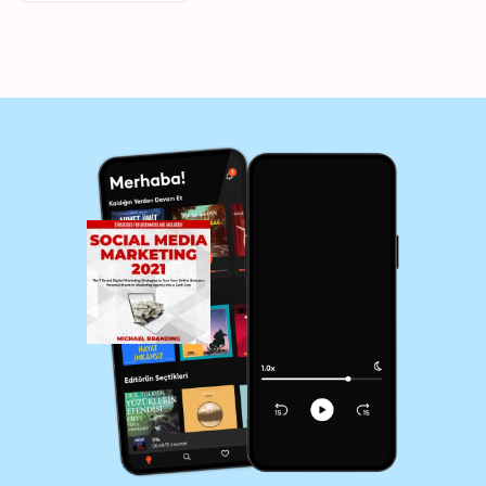
Brand or Marketing
Agency into a Cash
Cow - Strategies for
Beginners are
Included!