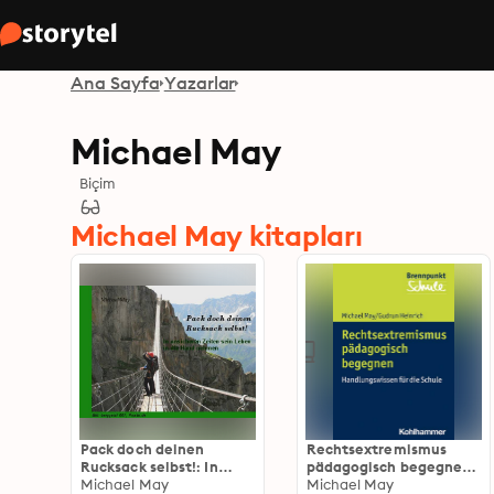
Ana Sayfa
Yazarlar
Michael May
Biçim
Michael May kitapları
Pack doch deinen
Rechtsextremismus
Rucksack selbst!: In
pädagogisch begegnen:
unsicheren Zeiten sein
Michael May
Handlungswissen für die
Michael May