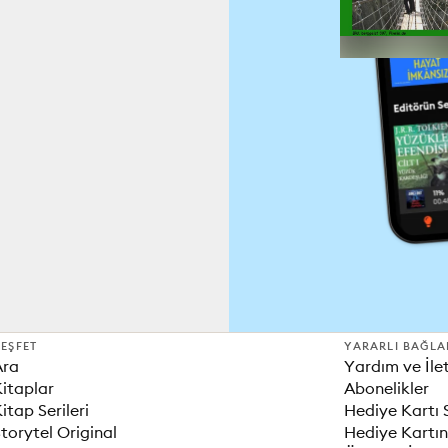
EŞFET
YARARLI BAĞLA
Ara
Yardım ve İle
itaplar
Abonelikler
itap Serileri
Hediye Kartı 
torytel Original
Hediye Kartın