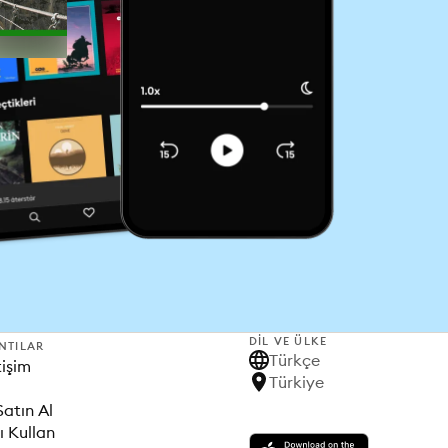
DIL VE ÜLKE
NTILAR
Türkçe
tişim
Türkiye
Satın Al
ı Kullan