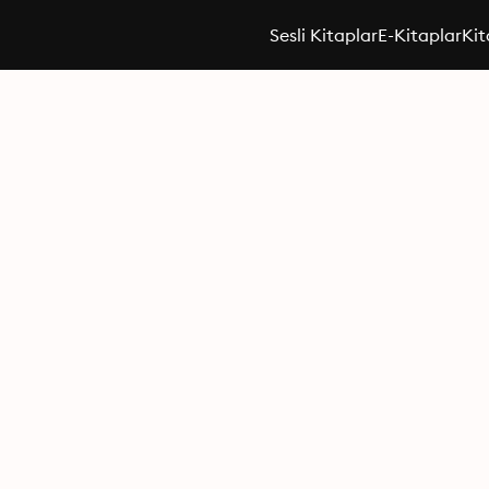
Sesli Kitaplar
E-Kitaplar
Kit