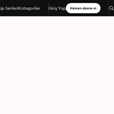
ap Serileri
Kategoriler
Giriş Yap
Hemen abone ol