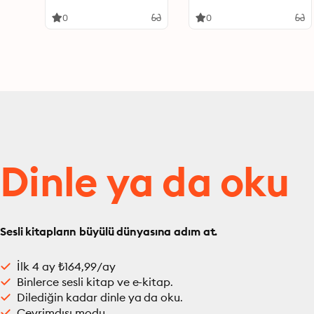
Leben in die Hand
Schule
nehmen
0
0
Dinle ya da oku
Sesli kitapların büyülü dünyasına adım at.
İlk 4 ay ₺164,99/ay
Binlerce sesli kitap ve e-kitap.
Dilediğin kadar dinle ya da oku.
Çevrimdışı modu.