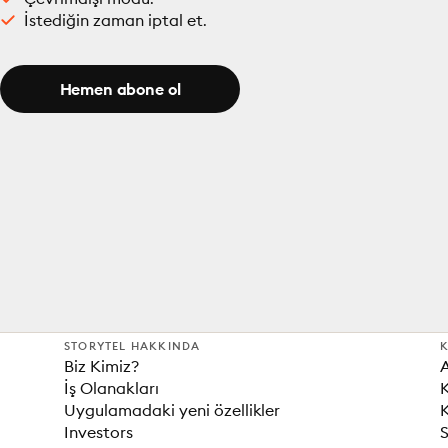
İstediğin zaman iptal et.
Hemen abone ol
STORYTEL HAKKINDA
K
Biz Kimiz?
İş Olanakları
K
Uygulamadaki yeni özellikler
K
Investors
S