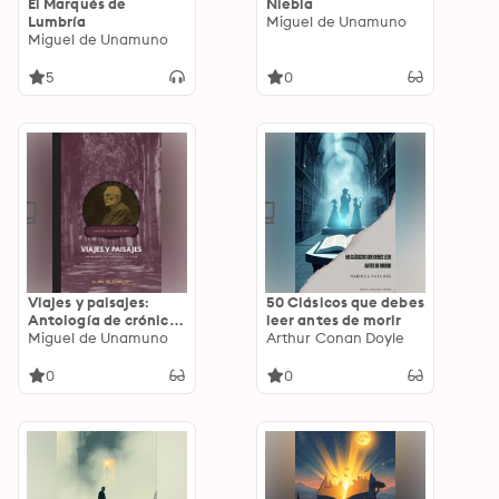
El Marqués de
Niebla
Lumbría
Miguel de Unamuno
Miguel de Unamuno
5
0
Viajes y paisajes:
50 Clásicos que debes
Antología de crónicas
leer antes de morir
de viaje
Miguel de Unamuno
Arthur Conan Doyle
0
0