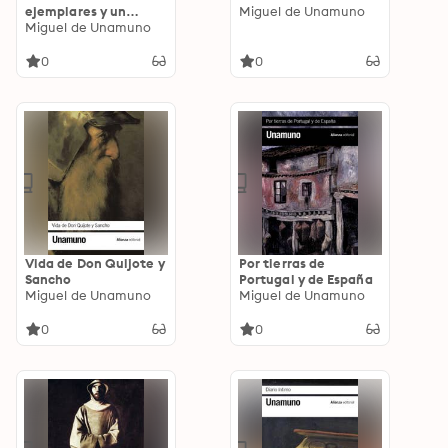
ejemplares y un
Miguel de Unamuno
prólogo
Miguel de Unamuno
0
0
Vida de Don Quijote y
Por tierras de
Sancho
Portugal y de España
Miguel de Unamuno
Miguel de Unamuno
0
0