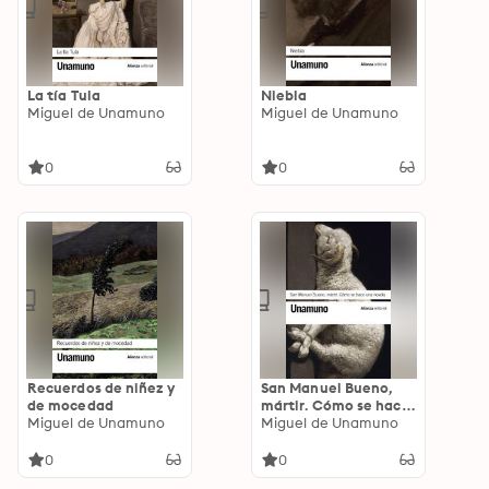
La tía Tula
Niebla
Miguel de Unamuno
Miguel de Unamuno
0
0
Recuerdos de niñez y
San Manuel Bueno,
de mocedad
mártir. Cómo se hace
Miguel de Unamuno
una novela
Miguel de Unamuno
0
0