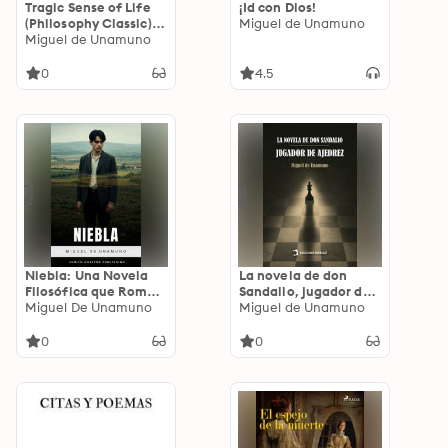
Tragic Sense of Life
¡Id con Dios!
(Philosophy Classic):
Miguel de Unamuno
Enriched edition.
Miguel de Unamuno
Philosophical Classic
0
4.5
Niebla: Una Novela
La novela de don
Filosófica que Rompe
Sandalio, jugador de
las Reglas de la
Miguel De Unamuno
ajedrez
Miguel de Unamuno
Narración Tradicional
0
0