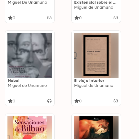
Miguel De Unamuno
Existencial sobre el
Sentido de la Vida y la
Miguel de Unamuno
Conciencia
Description:
0
0
Nebel
El viaje interior
Miguel de Unamuno
Miguel de Unamuno
0
0