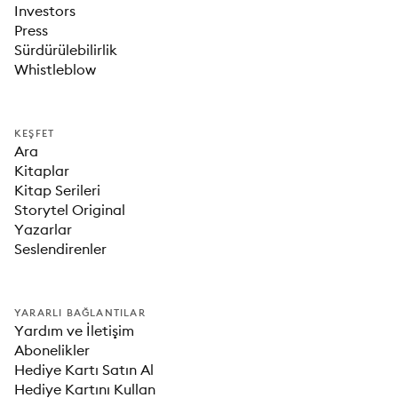
Investors
Press
Sürdürülebilirlik
Whistleblow
KEŞFET
Ara
Kitaplar
Kitap Serileri
Storytel Original
Yazarlar
Seslendirenler
YARARLI BAĞLANTILAR
Yardım ve İletişim
Abonelikler
Hediye Kartı Satın Al
Hediye Kartını Kullan