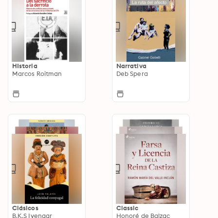
HIstoria
Narrativa
Marcos Roitman
Deb Spera
Clásicos
Classic
B.K.S Iyengar
Honoré de Balzac