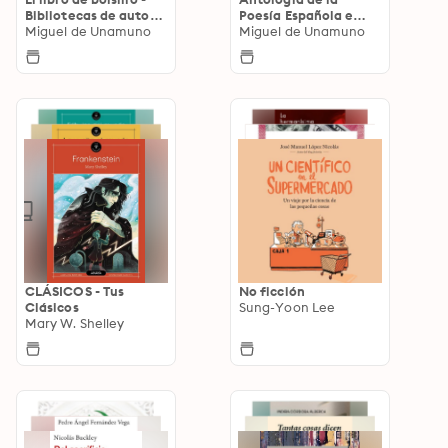
Bibliotecas de autor -
Poesía Española e
Biblioteca Unamuno
Miguel de Unamuno
Hispano-Americana
Miguel de Unamuno
CLÁSICOS - Tus
No ficción
Clásicos
Sung-Yoon Lee
Mary W. Shelley