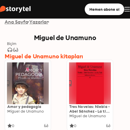
Hemen abone ol
Ana Sayfa
Yazarlar
Miguel de Unamuno
Biçim
Miguel de Unamuno kitapları
Amor y pedagogía
Tres Novelas: Niebla -
Miguel de Unamuno
Abel Sánchez - La tía
Tula
Miguel de Unamuno
0
0