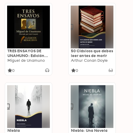
TRES ENSAYOS DE
50 Clásicos que debes
UNAMUNO: Edición
leer antes de morir
adaptada y narrada
Miguel de Unamuno
Arthur Conan Doyle
en español moderno
0
0
Niebla
Niebla: Una Novela