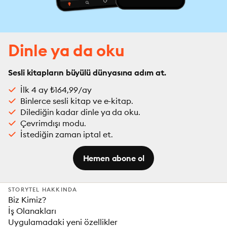
Dinle ya da oku
Sesli kitapların büyülü dünyasına adım at.
İlk 4 ay ₺164,99/ay
Binlerce sesli kitap ve e-kitap.
Dilediğin kadar dinle ya da oku.
Çevrimdışı modu.
İstediğin zaman iptal et.
Hemen abone ol
STORYTEL HAKKINDA
Biz Kimiz?
İş Olanakları
Uygulamadaki yeni özellikler