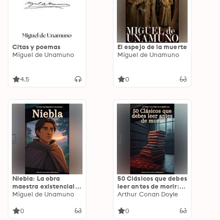
Citas y poemas
El espejo de la muerte
Miguel de Unamuno
Miguel de Unamuno
4.5
0
Niebla: La obra
50 Clásicos que debes
maestra existencial
leer antes de morir:
de Miguel de
Miguel de Unamuno
La Biblioteca
Arthur Conan Doyle
Unamuno
Definitiva de la
Literatura Universal
0
0