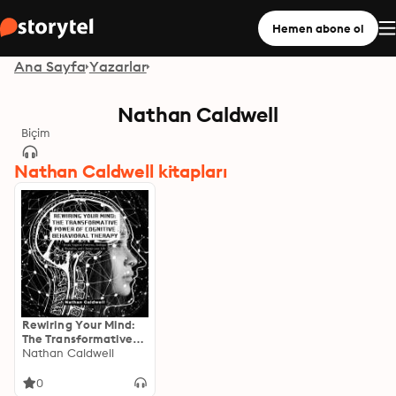
Hemen abone ol
Ana Sayfa
Yazarlar
Nathan Caldwell
Biçim
Nathan Caldwell kitapları
Rewiring Your Mind:
The Transformative
Power of Cognitive
Nathan Caldwell
Behavioral Therapy:
Break Negative
0
Patterns, Reshape