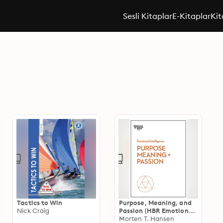
Sesli Kitaplar
E-Kitaplar
Kit
Tactics to Win
Purpose, Meaning, and
Nick Craig
Passion (HBR Emotional
Intelligence Series)
Morten T. Hansen