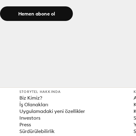
Hemen abone ol
STORYTEL HAKKINDA
K
Biz Kimiz?
İş Olanakları
K
Uygulamadaki yeni özellikler
K
Investors
S
Press
Sürdürülebilirlik
S