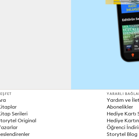
EŞFET
YARARLI BAĞLA
Ara
Yardım ve İle
itaplar
Abonelikler
itap Serileri
Hediye Kartı 
torytel Original
Hediye Kartın
Yazarlar
Öğrenci İndir
eslendirenler
Storytel Blog