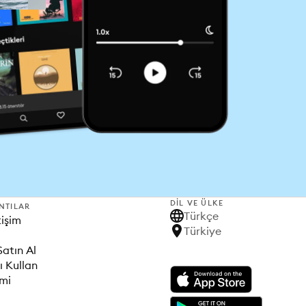
DIL VE ÜLKE
NTILAR
Türkçe
tişim
Türkiye
Satın Al
ı Kullan
imi