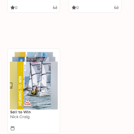
0
0
Sail to Win
Nick Craig