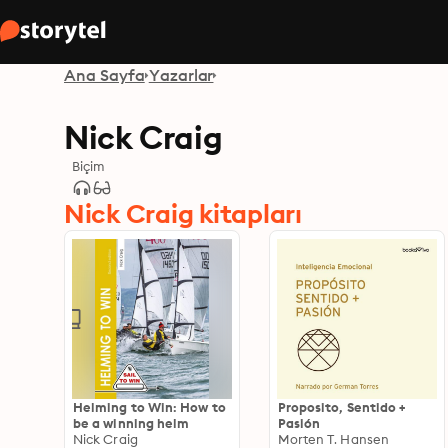
Ana Sayfa
Yazarlar
Nick Craig
Biçim
Nick Craig kitapları
Helming to Win: How to
Proposito, Sentido +
be a winning helm
Pasión
Nick Craig
Morten T. Hansen