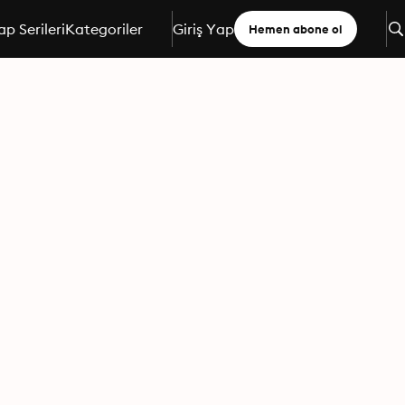
ap Serileri
Kategoriler
Giriş Yap
Hemen abone ol