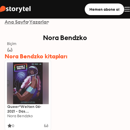
Hemen abone ol
Ana Sayfa
Yazarlar
Nora Bendzko
Biçim
Nora Bendzko kitapları
Queer*Welten 06-
2021 - Das
queerfeministische
Nora Bendzko
Phantastikmagazin
0