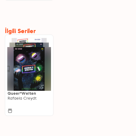
İlgili Seriler
Queer*Welten
Rafaela Creydt