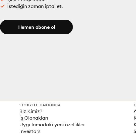
İstediğin zaman iptal et.
Hemen abone ol
STORYTEL HAKKINDA
K
Biz Kimiz?
İş Olanakları
K
Uygulamadaki yeni özellikler
K
Investors
S