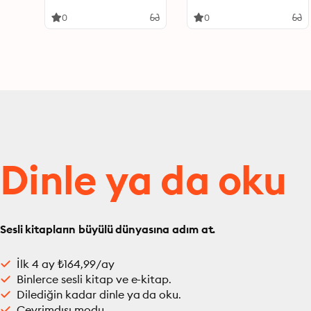
resonant Dundee
sayings
0
0
Dinle ya da oku
Sesli kitapların büyülü dünyasına adım at.
İlk 4 ay ₺164,99/ay
Binlerce sesli kitap ve e-kitap.
Dilediğin kadar dinle ya da oku.
Çevrimdışı modu.