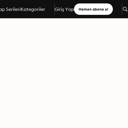
ap Serileri
Kategoriler
Giriş Yap
Hemen abone ol