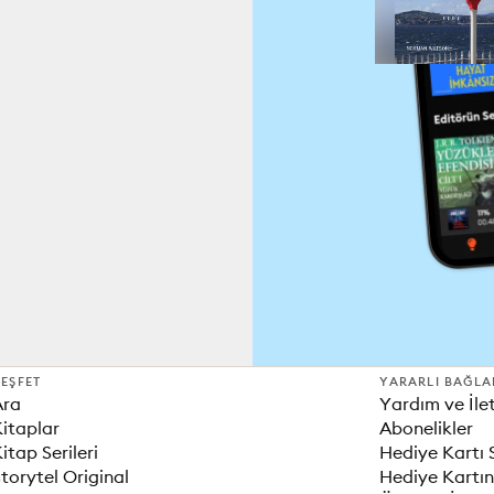
EŞFET
YARARLI BAĞLA
Ara
Yardım ve İle
itaplar
Abonelikler
itap Serileri
Hediye Kartı 
torytel Original
Hediye Kartın