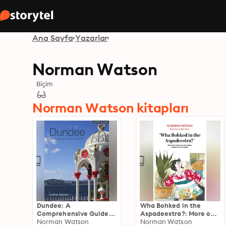
Ana Sayfa
Yazarlar
Norman Watson
Biçim
Norman Watson kitapları
Dundee: A
Wha Bohked in the
Comprehensive Guide
Aspadeestra?: More of
for Locals and Visitors
Norman Watson
the best of those
Norman Watson