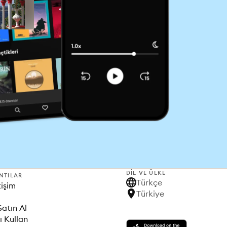
DIL VE ÜLKE
NTILAR
Türkçe
tişim
Türkiye
Satın Al
ı Kullan