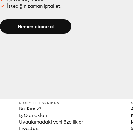
İstediğin zaman iptal et.
Hemen abone ol
STORYTEL HAKKINDA
K
Biz Kimiz?
İş Olanakları
K
Uygulamadaki yeni özellikler
K
Investors
S