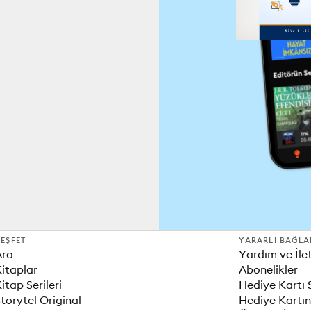
EŞFET
YARARLI BAĞLA
Ara
Yardım ve İle
itaplar
Abonelikler
itap Serileri
Hediye Kartı 
torytel Original
Hediye Kartın