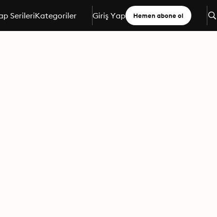
ap Serileri
Kategoriler
Giriş Yap
Hemen abone ol