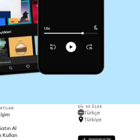
DIL VE ÜLKE
NTILAR
Türkçe
tişim
Türkiye
Satın Al
ı Kullan