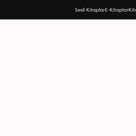
Sesli Kitaplar
E-Kitaplar
Kit