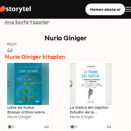
Hemen abone ol
Ana Sayfa
Yazarlar
Nuria Giniger
Biçim
Nuria Giniger kitapları
Libre de humo:
La trama del capital:
Ensayo crítico sobre
Estudio de la
desarrollo, ambiente
Nuria Giniger
hegemonía
Nuria Giniger
y emancipación
empresaria en la
Argentina
0
0