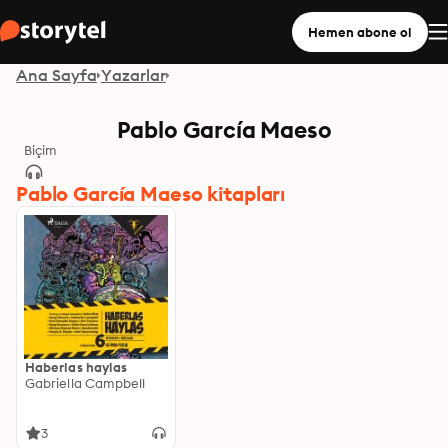
Hemen abone ol
Ana Sayfa
Yazarlar
Pablo García Maeso
Biçim
Pablo García Maeso kitapları
Haberlas haylas
Gabriella Campbell
3