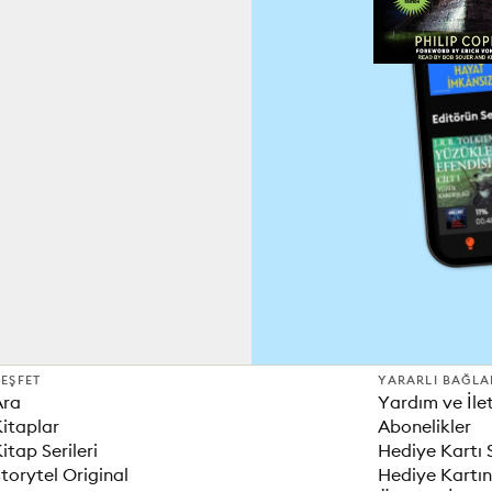
EŞFET
YARARLI BAĞLA
Ara
Yardım ve İle
itaplar
Abonelikler
itap Serileri
Hediye Kartı 
torytel Original
Hediye Kartın