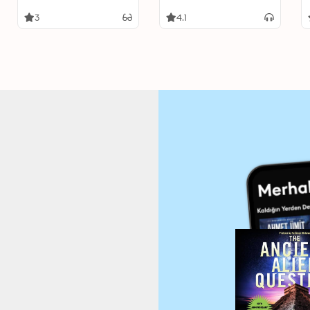
Ancient Cities,
Ancient Cities,
Cultures, and Peoples
Cultures, and Peoples
3
4.1
Who Pre-Date Recorded
Who Pre-Date Recorded
History
History