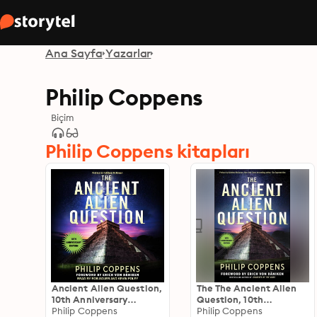
Ana Sayfa
Yazarlar
Philip Coppens
Biçim
Philip Coppens kitapları
Ancient Alien Question,
The The Ancient Alien
10th Anniversary
Question, 10th
Edition: An Inquiry Into
Philip Coppens
Anniversary Edition: An
Philip Coppens