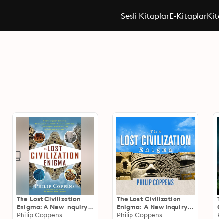
Sesli Kitaplar
E-Kitaplar
Kit
The Lost Civilization
The Lost Civilization
Enigma: A New Inquiry
Enigma: A New Inquiry
Into the Existence of
Philip Coppens
into the Existence of
Philip Coppens