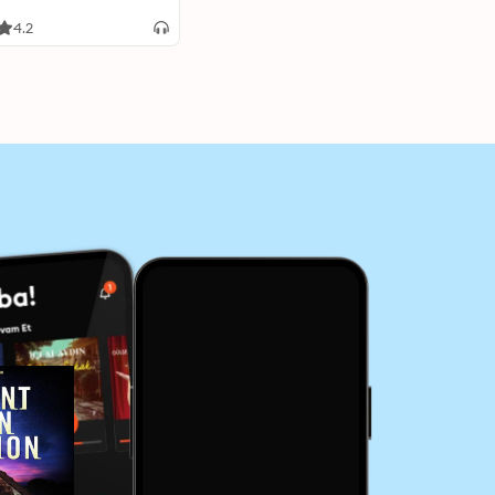
Evidence, and Influence
of Ancient Visitors
4.2