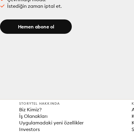
İstediğin zaman iptal et.
Hemen abone ol
STORYTEL HAKKINDA
K
Biz Kimiz?
İş Olanakları
K
Uygulamadaki yeni özellikler
K
Investors
S