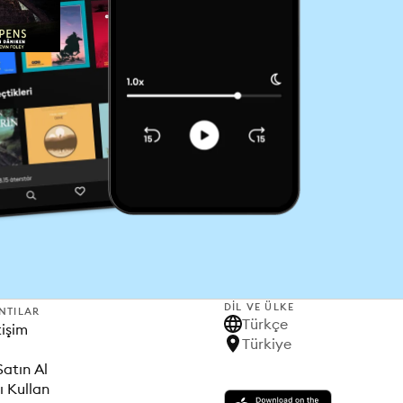
DIL VE ÜLKE
NTILAR
Türkçe
tişim
Türkiye
Satın Al
ı Kullan