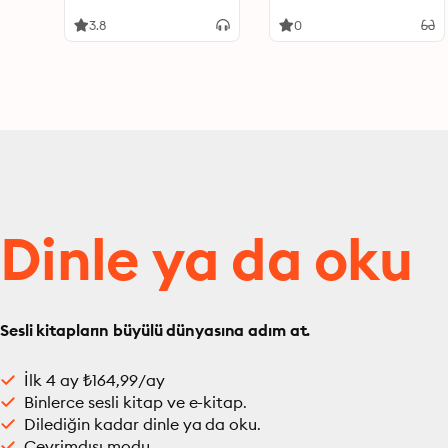
the Existence, Evidence,
Inquiry Into the
and Influence of
Existence, Evidence, and
3.8
0
Ancient Visitors
Influence of Ancient
Visitors
Dinle ya da oku
Sesli kitapların büyülü dünyasına adım at.
İlk 4 ay ₺164,99/ay
Binlerce sesli kitap ve e-kitap.
Dilediğin kadar dinle ya da oku.
Çevrimdışı modu.