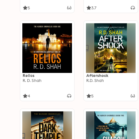
5
3.7
Relics
Aftershock
R. D. Shah
R.D. Shah
4
5