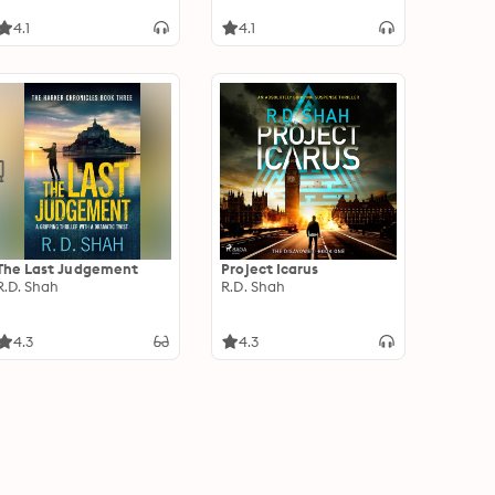
4.1
4.1
The Last Judgement
Project Icarus
R.D. Shah
R.D. Shah
4.3
4.3