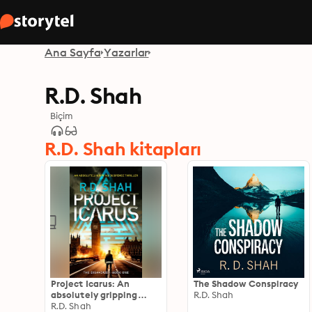
Ana Sayfa
Yazarlar
R.D. Shah
Biçim
R.D. Shah kitapları
Project Icarus: An
The Shadow Conspiracy
absolutely gripping
R.D. Shah
suspense thriller
R.D. Shah