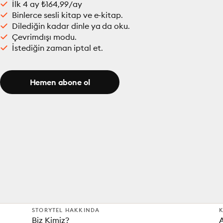
İlk 4 ay ₺164,99/ay
Binlerce sesli kitap ve e-kitap.
Dilediğin kadar dinle ya da oku.
Çevrimdışı modu.
İstediğin zaman iptal et.
Hemen abone ol
STORYTEL HAKKINDA
K
Biz Kimiz?