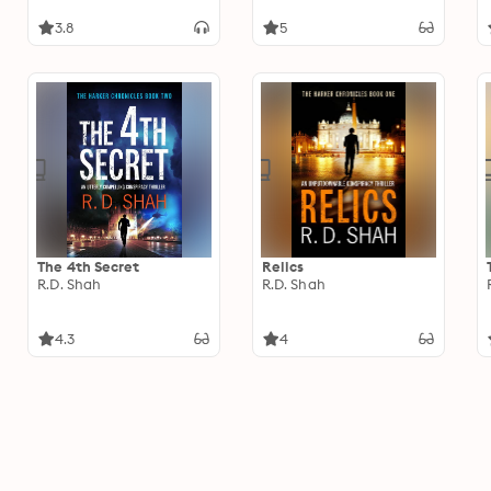
3.8
5
The 4th Secret
Relics
R.D. Shah
R.D. Shah
4.3
4