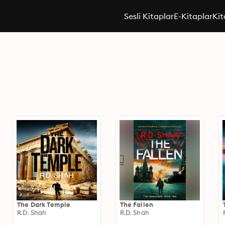
Sesli Kitaplar
E-Kitaplar
Kit
The Dark Temple
The Fallen
R.D. Shah
R.D. Shah