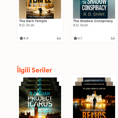
The Dark Temple
The Shadow Conspiracy
R.D. Shah
R.D. Shah
4.4
4.7
İlgili Seriler