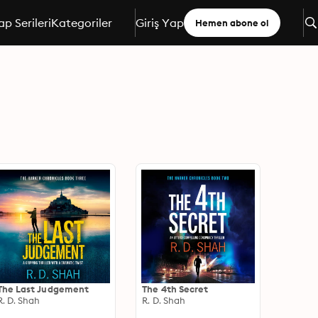
ap Serileri
Kategoriler
Giriş Yap
Hemen abone ol
The Last Judgement
The 4th Secret
R. D. Shah
R. D. Shah