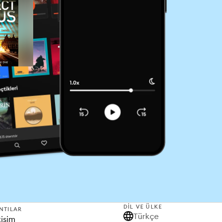
DIL VE ÜLKE
NTILAR
Türkçe
tişim