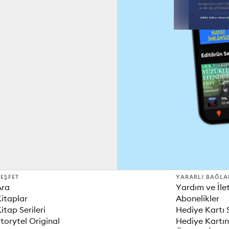
EŞFET
YARARLI BAĞLA
Ara
Yardım ve İle
itaplar
Abonelikler
itap Serileri
Hediye Kartı 
torytel Original
Hediye Kartın