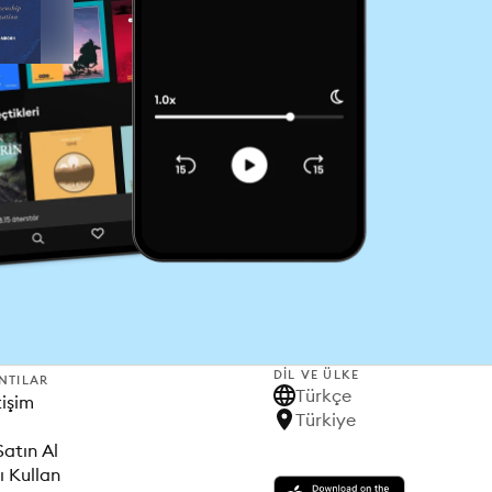
DIL VE ÜLKE
NTILAR
Türkçe
tişim
Türkiye
Satın Al
ı Kullan