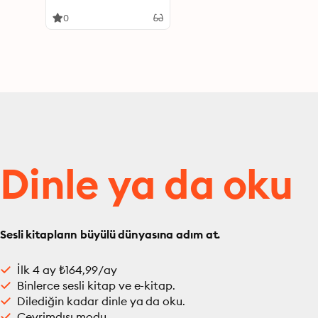
Age of Globalization
0
Dinle ya da oku
Sesli kitapların büyülü dünyasına adım at.
İlk 4 ay ₺164,99/ay
Binlerce sesli kitap ve e-kitap.
Dilediğin kadar dinle ya da oku.
Çevrimdışı modu.