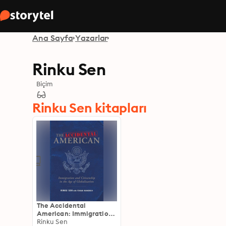
Ana Sayfa
Yazarlar
Rinku Sen
Biçim
Rinku Sen kitapları
The Accidental
American: Immigration
and Citizenship in the
Rinku Sen