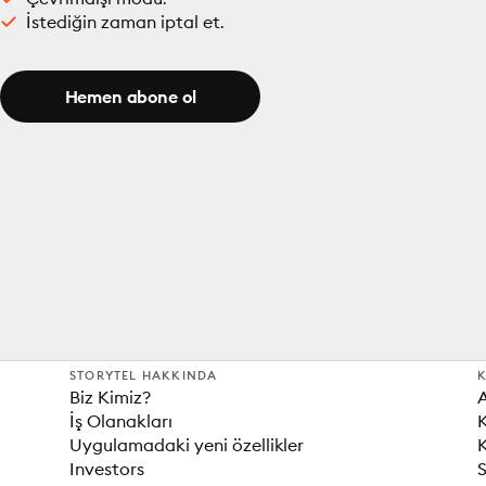
İstediğin zaman iptal et.
Hemen abone ol
STORYTEL HAKKINDA
K
Biz Kimiz?
İş Olanakları
K
Uygulamadaki yeni özellikler
K
Investors
S