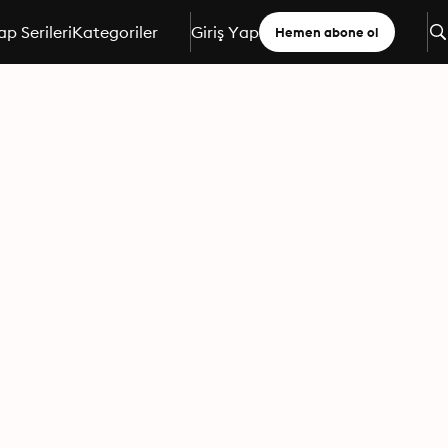
ap Serileri
Kategoriler
Giriş Yap
Hemen abone ol