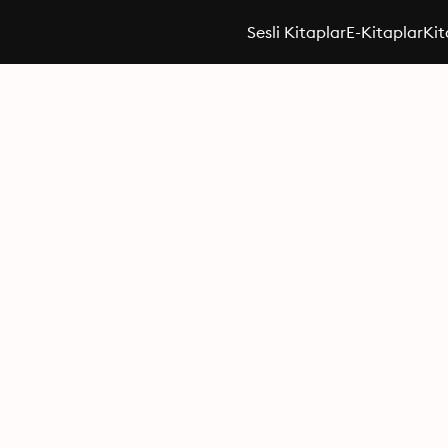
Sesli Kitaplar
E-Kitaplar
Kit