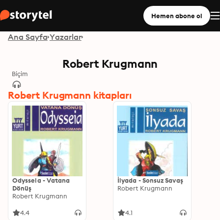
Hemen abone ol
Ana Sayfa
Yazarlar
Robert Krugmann
Biçim
Robert Krugmann kitapları
Odysseia - Vatana
İlyada - Sonsuz Savaş
Dönüş
Robert Krugmann
Robert Krugmann
4.4
4.1