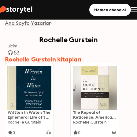
Hemen abone ol
Ana Sayfa
Yazarlar
Rochelle Gurstein
Biçim
Rochelle Gurstein kitapları
Written in Water: The
The Repeal of
Ephemeral Life of the
Reticence: America's
Classic in Art
Rochelle Gurstein
Cultural and Legal
Rochelle Gurstein
Struggles over Free
Speech, Obscenity,
0
0
Sexual Liberation,