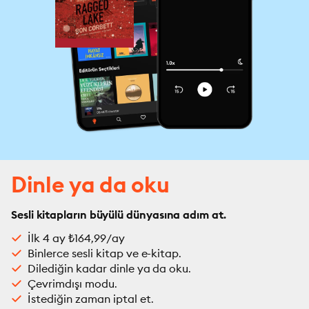
Dinle ya da oku
Sesli kitapların büyülü dünyasına adım at.
İlk 4 ay ₺164,99/ay
Binlerce sesli kitap ve e-kitap.
Dilediğin kadar dinle ya da oku.
Çevrimdışı modu.
İstediğin zaman iptal et.