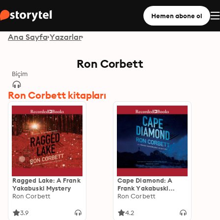
Hemen abone ol
Ana Sayfa
Yazarlar
Ron Corbett
Biçim
Ron Corbett kitapları
Ragged Lake: A Frank
Cape Diamond: A
Yakabuski Mystery
Frank Yakabuski
Ron Corbett
Mystery
Ron Corbett
3.9
4.2