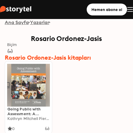
Hemen abone ol
Ana Sayfa
Yazarlar
Rosario Ordonez-Jasis
Biçim
Rosario Ordonez-Jasis kitapları
Going Public with
Assessment: A
Community Practice
Kathryn Mitchell Pierce
Approach
0