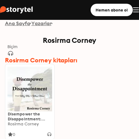
Hemen abone ol
Ana Sayfa
Yazarlar
Rosirma Corney
Biçim
Rosirma Corney kitapları
Disempower the
Disappointment:
From Why Me to What
Rosirma Corney
Now
0