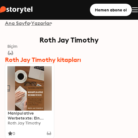
Hemen abone ol
Ana Sayfa
Yazarlar
Roth Jay Timothy
Biçim
Roth Jay Timothy kitapları
Manipulative
Werbetexte: Ein
praktischer Ratgeber
Roth Jay Timothy
zur Erkennung und
Benennung von
0
beeinflussenden