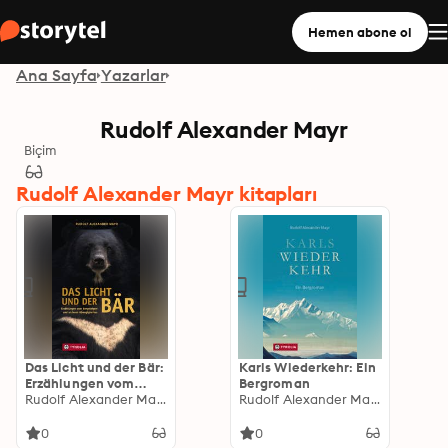
Hemen abone ol
Ana Sayfa
Yazarlar
Rudolf Alexander Mayr
Biçim
Rudolf Alexander Mayr kitapları
Das Licht und der Bär:
Karls Wiederkehr: Ein
Erzählungen vom
Bergroman
Bergsteigen und
Rudolf Alexander Mayr
Rudolf Alexander Mayr
anderen
Abwegigkeiten
0
0