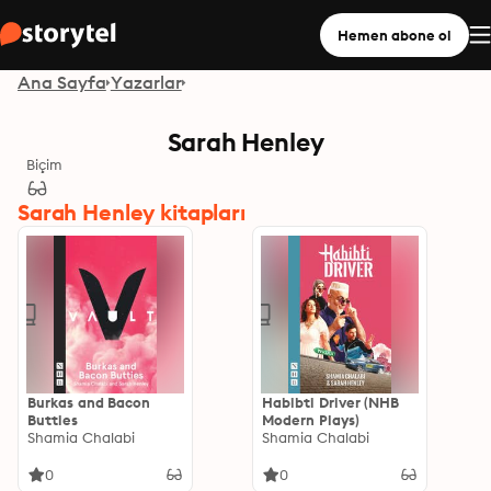
Hemen abone ol
Ana Sayfa
Yazarlar
Sarah Henley
Biçim
Sarah Henley kitapları
Burkas and Bacon
Habibti Driver (NHB
Butties
Modern Plays)
Shamia Chalabi
Shamia Chalabi
0
0