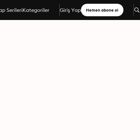
ap Serileri
Kategoriler
Giriş Yap
Hemen abone ol