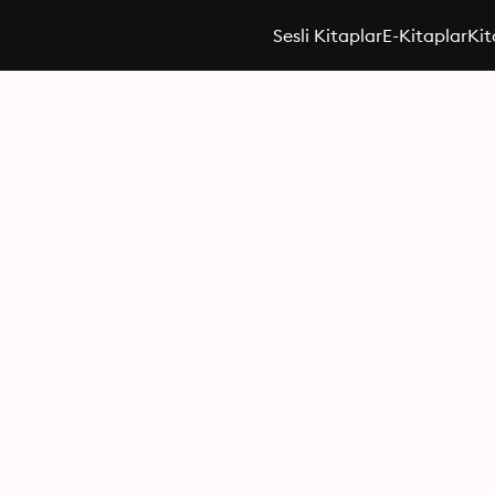
Sesli Kitaplar
E-Kitaplar
Kit