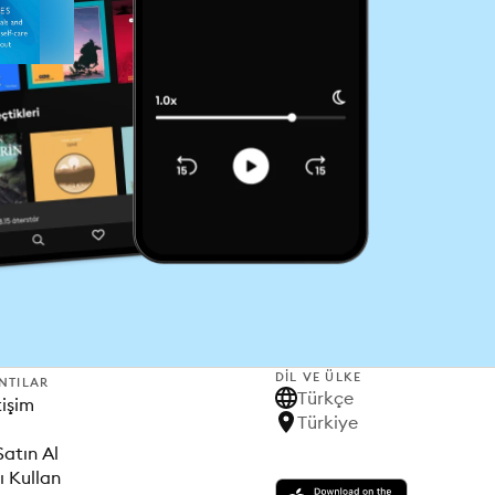
DIL VE ÜLKE
NTILAR
Türkçe
tişim
Türkiye
Satın Al
ı Kullan