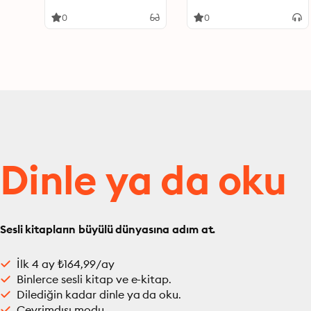
caregivers to enhance
caregivers to enhance
self-care and prevent
self-care and prevent
0
0
burnout
burnout
Dinle ya da oku
Sesli kitapların büyülü dünyasına adım at.
İlk 4 ay ₺164,99/ay
Binlerce sesli kitap ve e-kitap.
Dilediğin kadar dinle ya da oku.
Çevrimdışı modu.