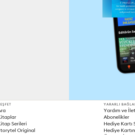
EŞFET
YARARLI BAĞLA
Ara
Yardım ve İle
itaplar
Abonelikler
itap Serileri
Hediye Kartı 
torytel Original
Hediye Kartın