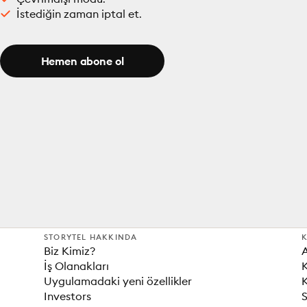
İstediğin zaman iptal et.
Hemen abone ol
STORYTEL HAKKINDA
K
Biz Kimiz?
İş Olanakları
K
Uygulamadaki yeni özellikler
K
Investors
S