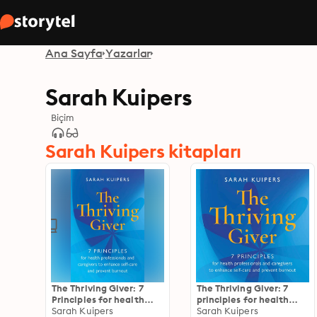
Ana Sayfa
Yazarlar
Sarah Kuipers
Biçim
Sarah Kuipers kitapları
The Thriving Giver: 7
The Thriving Giver: 7
Principles for health
principles for health
professionals and
Sarah Kuipers
professionals and
Sarah Kuipers