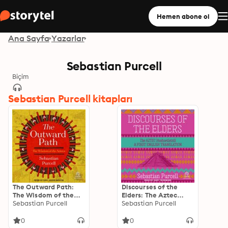
Hemen abone ol
Ana Sayfa
Yazarlar
Sebastian Purcell
Biçim
Sebastian Purcell kitapları
The Outward Path:
Discourses of the
The Wisdom of the
Elders: The Aztec
Aztecs
Sebastian Purcell
Huehuetlatolli A First
Sebastian Purcell
English Translation
0
0