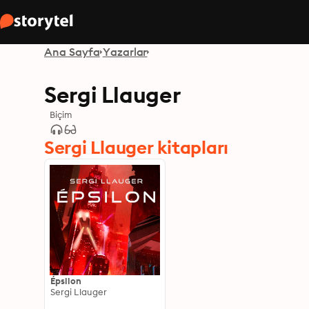
Ana Sayfa
Yazarlar
Sergi Llauger
Biçim
Sergi Llauger kitapları
Épsilon
Sergi Llauger