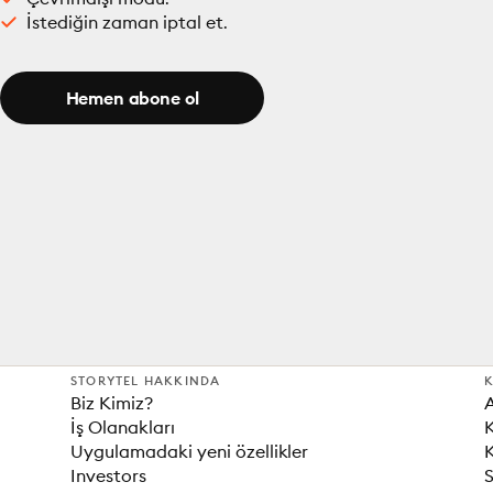
İstediğin zaman iptal et.
Hemen abone ol
STORYTEL HAKKINDA
K
Biz Kimiz?
İş Olanakları
K
Uygulamadaki yeni özellikler
K
Investors
S