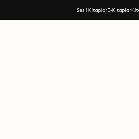
Sesli Kitaplar
E-Kitaplar
Kit