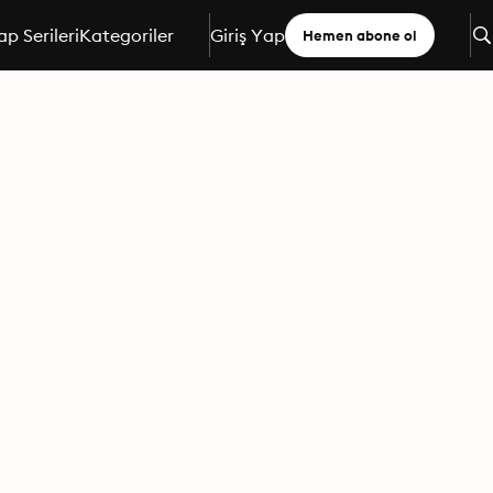
ap Serileri
Kategoriler
Giriş Yap
Hemen abone ol