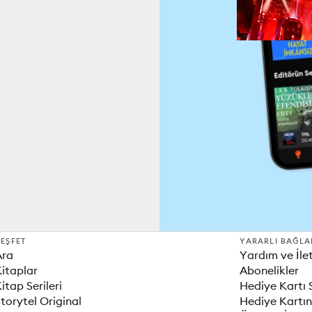
EŞFET
YARARLI BAĞLA
Ara
Yardım ve İle
itaplar
Abonelikler
itap Serileri
Hediye Kartı 
torytel Original
Hediye Kartın