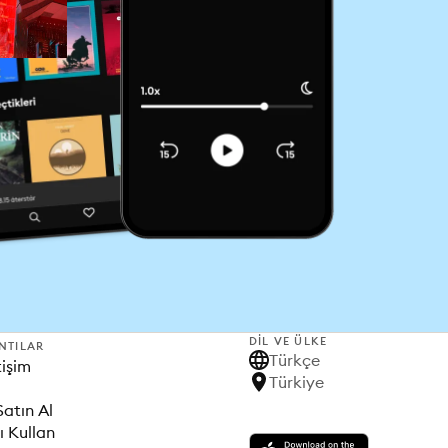
DIL VE ÜLKE
NTILAR
Türkçe
tişim
Türkiye
Satın Al
ı Kullan