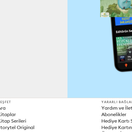
EŞFET
YARARLI BAĞLA
Ara
Yardım ve İle
itaplar
Abonelikler
itap Serileri
Hediye Kartı 
torytel Original
Hediye Kartın