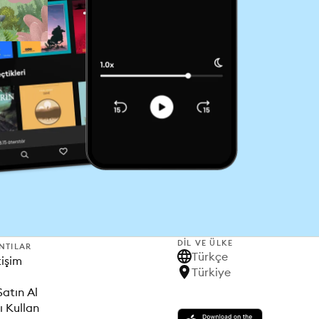
DIL VE ÜLKE
NTILAR
Türkçe
tişim
Türkiye
Satın Al
ı Kullan