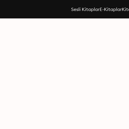
Sesli Kitaplar
E-Kitaplar
Kit