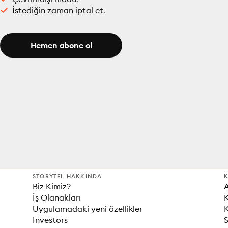
İstediğin zaman iptal et.
Hemen abone ol
STORYTEL HAKKINDA
K
Biz Kimiz?
İş Olanakları
K
Uygulamadaki yeni özellikler
K
Investors
S