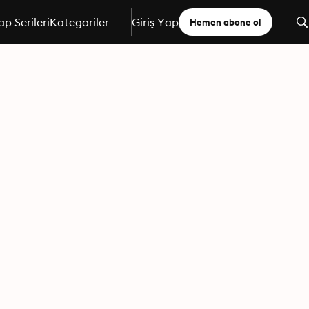
ap Serileri
Kategoriler
Giriş Yap
Hemen abone ol