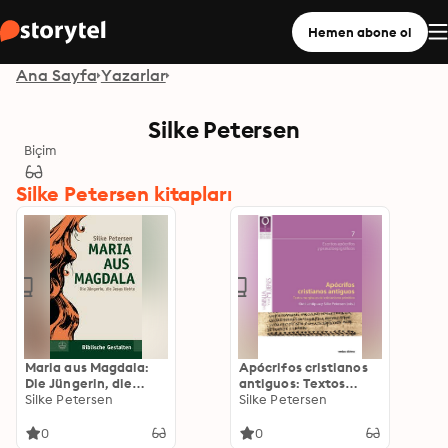
Hemen abone ol
Ana Sayfa
Yazarlar
Silke Petersen
Biçim
Silke Petersen kitapları
Maria aus Magdala:
Apócrifos cristianos
Die Jüngerin, die
antiguos: Textos
Jesus liebte
Silke Petersen
marginales del
Silke Petersen
cristianismo primitivo
0
0