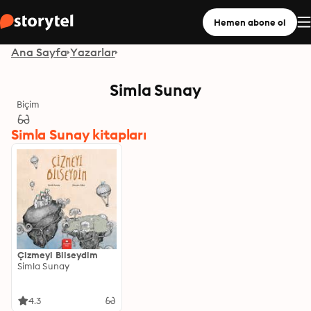
Hemen abone ol
Ana Sayfa
Yazarlar
Simla Sunay
Biçim
Simla Sunay kitapları
Çizmeyi Bilseydim
Simla Sunay
4.3