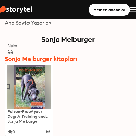
Hemen abone ol
Ana Sayfa
Yazarlar
Sonja Meiburger
Biçim
Sonja Meiburger kitapları
Poison-Proof your
Dog: A Training and
Practice Programme
Sonja Meiburger
for Avoiding Poisoned
Bait
0