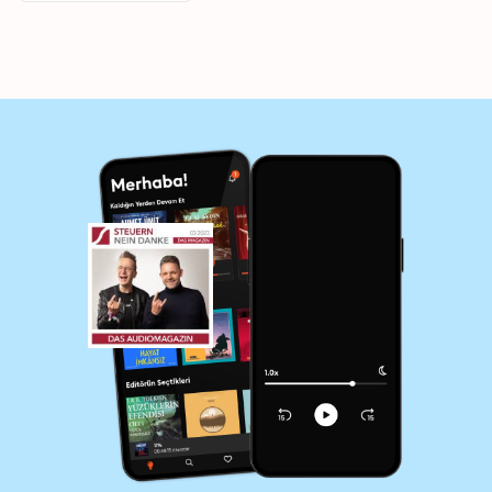
Unkonventionelles
Immobilieninvestmen
t | Reich durch
Mikrowohnungen:
Immobilienportfolio
richtig diversifizieren
| Holding leicht
gemacht: Von Großen
lernen