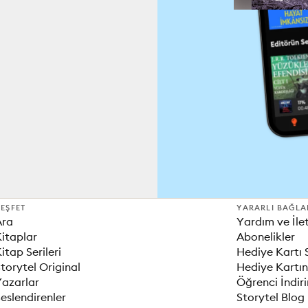
EŞFET
YARARLI BAĞLA
Ara
Yardım ve İle
itaplar
Abonelikler
itap Serileri
Hediye Kartı 
torytel Original
Hediye Kartın
Yazarlar
Öğrenci İndir
eslendirenler
Storytel Blog