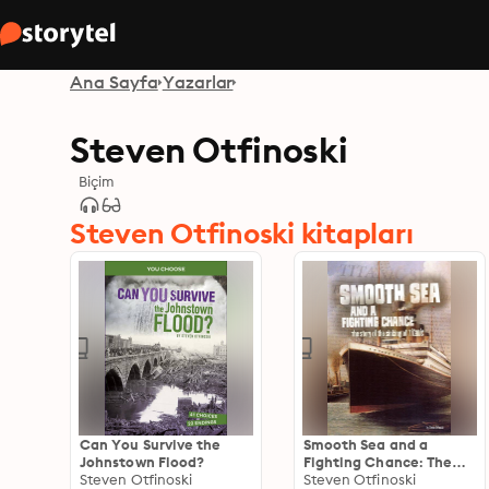
Ana Sayfa
Yazarlar
Steven Otfinoski
Biçim
Steven Otfinoski kitapları
Can You Survive the
Smooth Sea and a
Johnstown Flood?
Fighting Chance: The
Steven Otfinoski
Story of the Sinking of
Steven Otfinoski