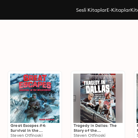
Sesli Kitaplar
E-Kitaplar
Kit
Great Escapes #4:
Tragedy in Dallas: The
Survival in the
Story of the
Wilderness: Survival in
Steven Otfinoski
Assassination of John F.
Steven Otfinoski