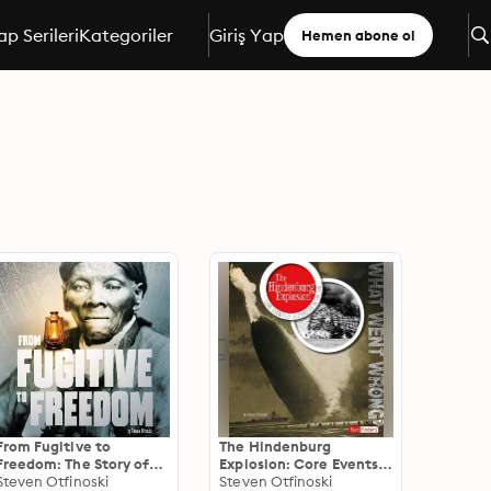
ap Serileri
Kategoriler
Giriş Yap
Hemen abone ol
From Fugitive to
The Hindenburg
Freedom: The Story of
Explosion: Core Events
the Underground
Steven Otfinoski
of a Disaster in the Air
Steven Otfinoski