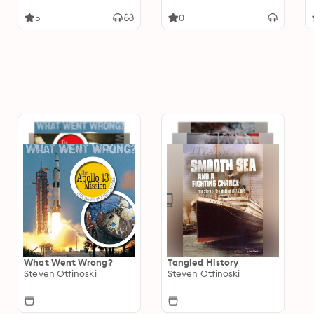
the Wilderness
Kennedy
5
0
What Went Wrong?
Tangled History
Steven Otfinoski
Steven Otfinoski