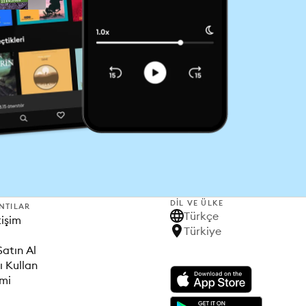
DIL VE ÜLKE
NTILAR
Türkçe
tişim
Türkiye
Satın Al
ı Kullan
imi