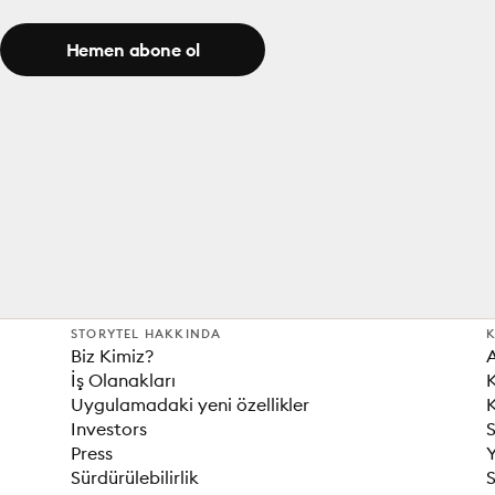
Hemen abone ol
STORYTEL HAKKINDA
K
Biz Kimiz?
İş Olanakları
K
Uygulamadaki yeni özellikler
K
Investors
S
Press
Sürdürülebilirlik
S