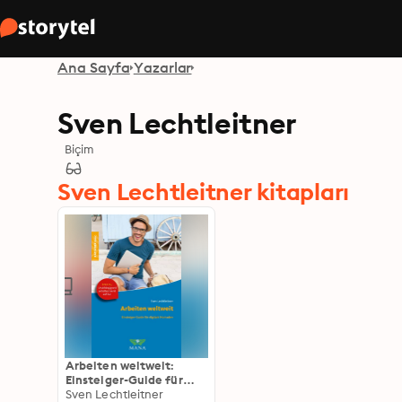
Ana Sayfa
Yazarlar
Sven Lechtleitner
Biçim
Sven Lechtleitner kitapları
Arbeiten weltweit:
Einsteiger-Guide für
digitale Nomaden
Sven Lechtleitner