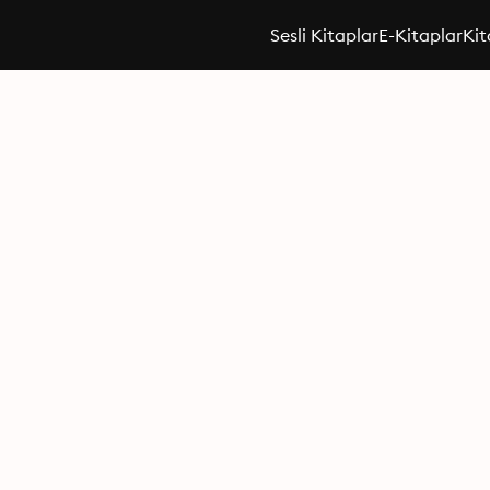
Sesli Kitaplar
E-Kitaplar
Kit