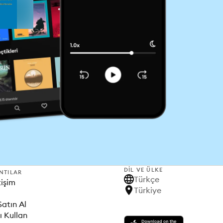
DIL VE ÜLKE
NTILAR
Türkçe
tişim
Türkiye
Satın Al
ı Kullan