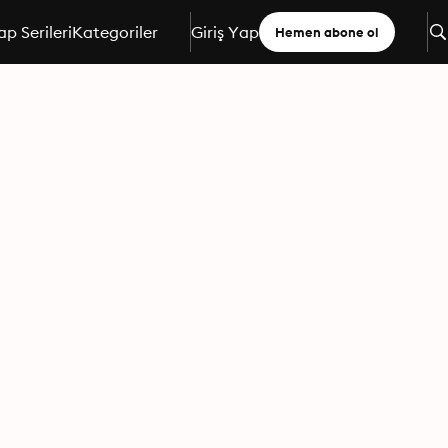
ap Serileri
Kategoriler
Giriş Yap
Hemen abone ol