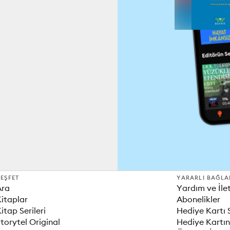
EŞFET
YARARLI BAĞLA
Ara
Yardım ve İle
itaplar
Abonelikler
itap Serileri
Hediye Kartı 
torytel Original
Hediye Kartın