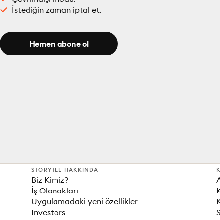
İstediğin zaman iptal et.
Hemen abone ol
STORYTEL HAKKINDA
K
Biz Kimiz?
İş Olanakları
K
Uygulamadaki yeni özellikler
K
Investors
S