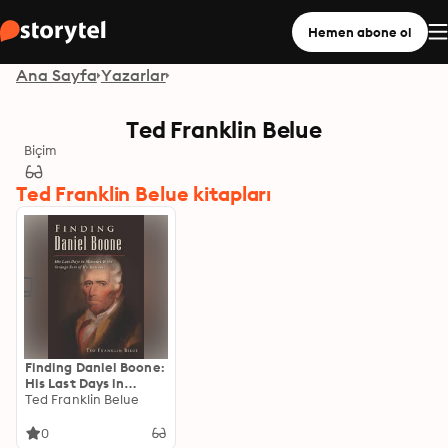
Hemen abone ol
Ana Sayfa
Yazarlar
Ted Franklin Belue
Biçim
Ted Franklin Belue kitapları
Finding Daniel Boone:
His Last Days in
Missouri & the
Ted Franklin Belue
Strange Fate of His
Remains
0