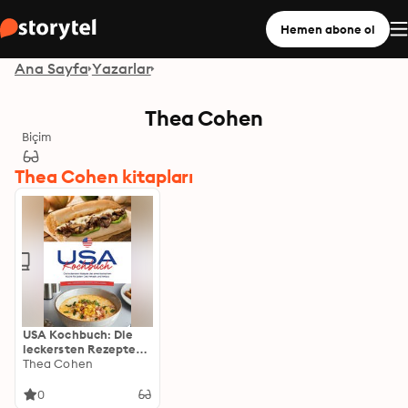
Hemen abone ol
Ana Sayfa
Yazarlar
Thea Cohen
Biçim
Thea Cohen kitapları
USA Kochbuch: Die
leckersten Rezepte
der amerikanischen
Thea Cohen
Küche für jeden
Geschmack und
0
Anlass - inkl.