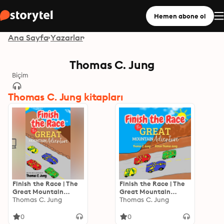
Hemen abone ol
Ana Sayfa
Yazarlar
Thomas C. Jung
Biçim
Thomas C. Jung kitapları
Finish the Race | The
Finish the Race | The
Great Mountain
Great Mountain
Adventure
Thomas C. Jung
Adventure
Thomas C. Jung
0
0