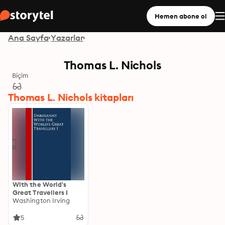
Hemen abone ol
Ana Sayfa
Yazarlar
Thomas L. Nichols
Biçim
Thomas L. Nichols kitapları
With the World's
Great Travellers I
Washington Irving
5